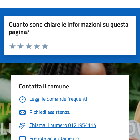
Quanto sono chiare le informazioni su questa
pagina?
Valuta da 1 a 5 stelle la pagina
Valuta 1 stelle su 5
Valuta 2 stelle su 5
Valuta 3 stelle su 5
Valuta 4 stelle su 5
Valuta 5 stelle su 5
Contatta il comune
Leggi le domande frequenti
Richiedi assistenza
Chiama il numero 0121954114
Prenota appuntamento