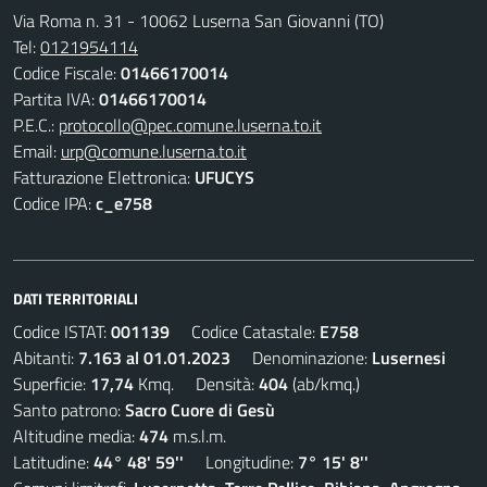
Via Roma n. 31 - 10062 Luserna San Giovanni (TO)
Tel:
0121954114
Codice Fiscale:
01466170014
Partita IVA:
01466170014
P.E.C.:
protocollo@pec.comune.luserna.to.it
Email:
urp@comune.luserna.to.it
Fatturazione Elettronica:
UFUCYS
Codice IPA:
c_e758
DATI TERRITORIALI
Codice ISTAT:
001139
Codice Catastale:
E758
Abitanti:
7.163 al 01.01.2023
Denominazione:
Lusernesi
Superficie:
17,74
Kmq. Densità:
404
(ab/kmq.)
Santo patrono:
Sacro Cuore di Gesù
Altitudine media:
474
m.s.l.m.
Latitudine:
44° 48' 59''
Longitudine:
7° 15' 8''