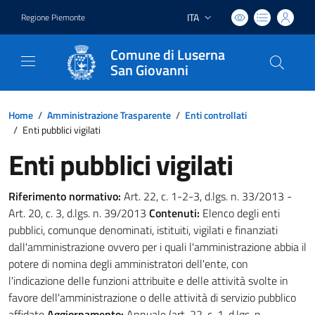
ITA
Regione Piemonte
Lingua attiva:
Comune di Luserna
San Giovanni
Home
/
Amministrazione Trasparente
/
Enti controllati
/
Enti pubblici vigilati
Enti pubblici vigilati
Riferimento normativo:
Art. 22, c. 1-2-3, d.lgs. n. 33/2013 -
Art. 20, c. 3, d.lgs. n. 39/2013
Contenuti:
Elenco degli enti
pubblici, comunque denominati, istituiti, vigilati e finanziati
dall'amministrazione ovvero per i quali l'amministrazione abbia il
potere di nomina degli amministratori dell'ente, con
l'indicazione delle funzioni attribuite e delle attività svolte in
favore dell'amministrazione o delle attività di servizio pubblico
affidate
Aggiornamento:
Annuale (art. 22, c. 1, d.lgs. n.