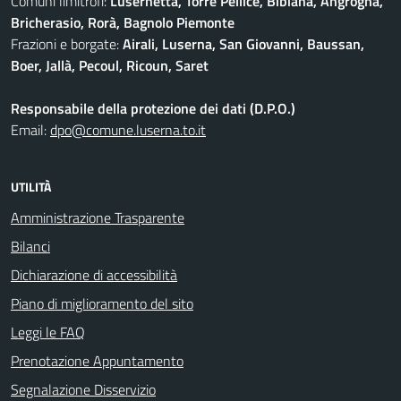
Comuni limitrofi:
Lusernetta, Torre Pellice, Bibiana, Angrogna,
Bricherasio, Rorà, Bagnolo Piemonte
Frazioni e borgate:
Airali, Luserna, San Giovanni, Baussan,
Boer, Jallà, Pecoul, Ricoun, Saret
Responsabile della protezione dei dati (D.P.O.)
Email:
dpo@comune.luserna.to.it
UTILITÀ
Amministrazione Trasparente
Bilanci
Dichiarazione di accessibilità
Piano di miglioramento del sito
Leggi le FAQ
Prenotazione Appuntamento
Segnalazione Disservizio