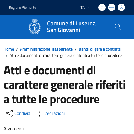
ITA
Regione Piemonte
Lingua attiva:
Comune di Luserna
San Giovanni
Home
/
Amministrazione Trasparente
/
Bandi di gara e contratti
/
Atti e documenti di carattere generale riferiti a tutte le procedure
Atti e documenti di
carattere generale riferiti
a tutte le procedure
Condividi
Vedi azioni
Argomenti