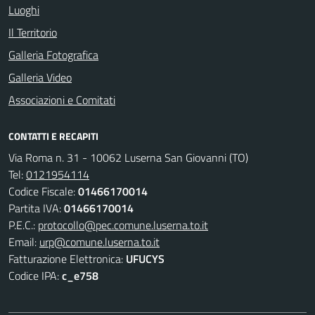
Luoghi
Il Territorio
Galleria Fotografica
Galleria Video
Associazioni e Comitati
CONTATTI E RECAPITI
Via Roma n. 31 - 10062 Luserna San Giovanni (TO)
Tel:
0121954114
Codice Fiscale:
01466170014
Partita IVA:
01466170014
P.E.C.:
protocollo@pec.comune.luserna.to.it
Email:
urp@comune.luserna.to.it
Fatturazione Elettronica:
UFUCYS
Codice IPA:
c_e758