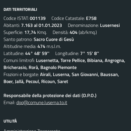
DATI TERRITORIALI
Codice ISTAT:
001139
Codice Catastale:
E758
Abitanti:
7.163 al 01.01.2023
Denominazione:
Lusernesi
Superficie:
17,74
Kmq. Densità:
404
(ab/kmq.)
Santo patrono:
Sacro Cuore di Gesù
Altitudine media:
474
m.s.l.m.
Latitudine:
44° 48' 59''
Longitudine:
7° 15' 8''
Comuni limitrofi:
Lusernetta, Torre Pellice, Bibiana, Angrogna,
Bricherasio, Rorà, Bagnolo Piemonte
Frazioni e borgate:
Airali, Luserna, San Giovanni, Baussan,
Boer, Jallà, Pecoul, Ricoun, Saret
Responsabile della protezione dei dati (D.P.O.)
Email:
dpo@comune.luserna.to.it
UTILITÀ