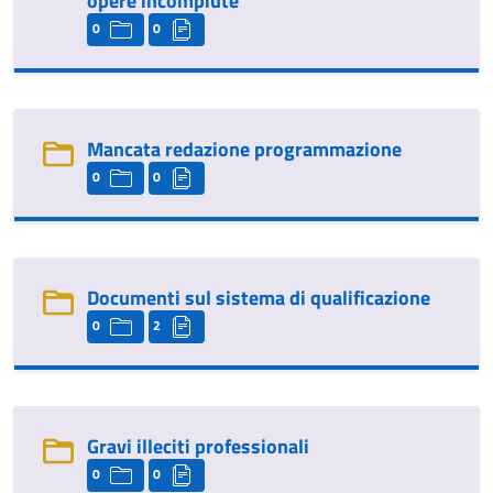
opere incompiute
0
0
Mancata redazione programmazione
0
0
Documenti sul sistema di qualificazione
0
2
Gravi illeciti professionali
0
0