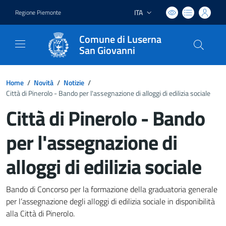
ITA
Regione Piemonte
Lingua attiva:
Comune di Luserna
San Giovanni
Home
/
Novità
/
Notizie
/
Città di Pinerolo - Bando per l'assegnazione di alloggi di edilizia sociale
Città di Pinerolo - Bando
per l'assegnazione di
alloggi di edilizia sociale
Dettagli del documento
Bando di Concorso per la formazione della graduatoria generale
per l’assegnazione degli alloggi di edilizia sociale in disponibilità
alla Città di Pinerolo.