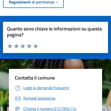
Regolamenti
di pertinenza
Quanto sono chiare le informazioni su questa
pagina?
Valuta da 1 a 5 stelle la pagina
Valuta 1 stelle su 5
Valuta 2 stelle su 5
Valuta 3 stelle su 5
Valuta 4 stelle su 5
Valuta 5 stelle su 5
Contatta il comune
Leggi le domande frequenti
Richiedi assistenza
Chiama il numero 0121954114