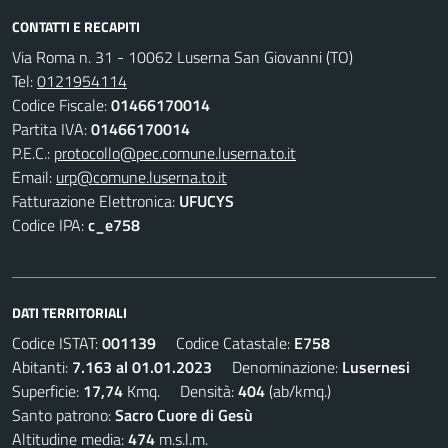
CONTATTI E RECAPITI
Via Roma n. 31 - 10062 Luserna San Giovanni (TO)
Tel:
0121954114
Codice Fiscale:
01466170014
Partita IVA:
01466170014
P.E.C.:
protocollo@pec.comune.luserna.to.it
Email:
urp@comune.luserna.to.it
Fatturazione Elettronica:
UFUCYS
Codice IPA:
c_e758
DATI TERRITORIALI
Codice ISTAT:
001139
Codice Catastale:
E758
Abitanti:
7.163 al 01.01.2023
Denominazione:
Lusernesi
Superficie:
17,74
Kmq. Densità:
404
(ab/kmq.)
Santo patrono:
Sacro Cuore di Gesù
Altitudine media:
474
m.s.l.m.