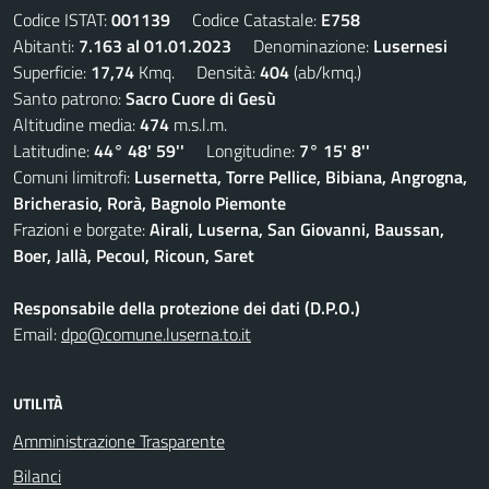
Codice ISTAT:
001139
Codice Catastale:
E758
Abitanti:
7.163 al 01.01.2023
Denominazione:
Lusernesi
Superficie:
17,74
Kmq. Densità:
404
(ab/kmq.)
Santo patrono:
Sacro Cuore di Gesù
Altitudine media:
474
m.s.l.m.
Latitudine:
44° 48' 59''
Longitudine:
7° 15' 8''
Comuni limitrofi:
Lusernetta, Torre Pellice, Bibiana, Angrogna,
Bricherasio, Rorà, Bagnolo Piemonte
Frazioni e borgate:
Airali, Luserna, San Giovanni, Baussan,
Boer, Jallà, Pecoul, Ricoun, Saret
Responsabile della protezione dei dati (D.P.O.)
Email:
dpo@comune.luserna.to.it
UTILITÀ
Amministrazione Trasparente
Bilanci