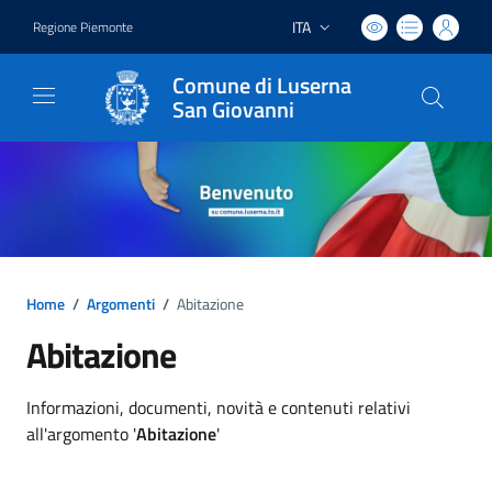
ITA
Regione Piemonte
Lingua attiva:
Comune di Luserna
San Giovanni
Home
/
Argomenti
/
Abitazione
Abitazione
Dettagli argomento
Informazioni, documenti, novità e contenuti relativi
all'argomento '
Abitazione
'