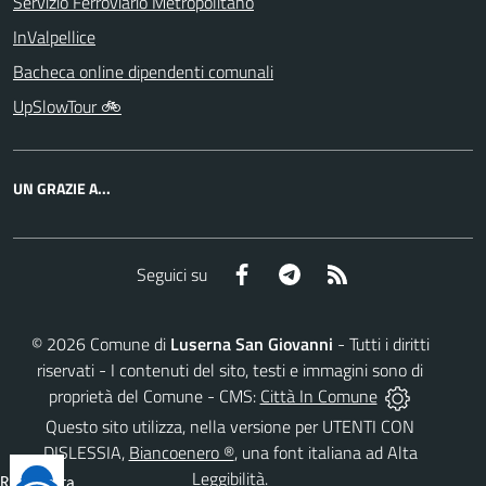
Servizio Ferroviario Metropolitano
InValpellice
Bacheca online dipendenti comunali
UpSlowTour 🚲
UN GRAZIE A...
Facebook
Telegram
RSS
Seguici su
©
2026
Comune di
Luserna San Giovanni
- Tutti i diritti
riservati - I contenuti del sito, testi e immagini sono di
proprietà del Comune - CMS:
Città In Comune
Questo sito utilizza, nella versione per UTENTI CON
DISLESSIA,
Biancoenero ®
, una font italiana ad Alta
Leggibilità.
Reimposta