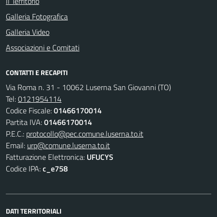
Il Territorio
Galleria Fotografica
Galleria Video
Associazioni e Comitati
CONTATTI E RECAPITI
Via Roma n. 31 - 10062 Luserna San Giovanni (TO)
Tel:
0121954114
Codice Fiscale:
01466170014
Partita IVA:
01466170014
P.E.C.:
protocollo@pec.comune.luserna.to.it
Email:
urp@comune.luserna.to.it
Fatturazione Elettronica:
UFUCYS
Codice IPA:
c_e758
DATI TERRITORIALI