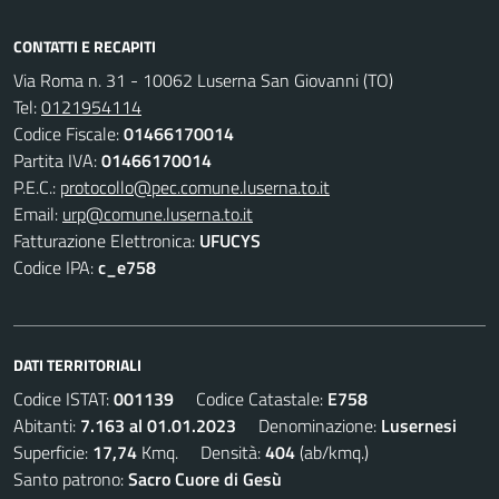
CONTATTI E RECAPITI
Via Roma n. 31 - 10062 Luserna San Giovanni (TO)
Tel:
0121954114
Codice Fiscale:
01466170014
Partita IVA:
01466170014
P.E.C.:
protocollo@pec.comune.luserna.to.it
Email:
urp@comune.luserna.to.it
Fatturazione Elettronica:
UFUCYS
Codice IPA:
c_e758
DATI TERRITORIALI
Codice ISTAT:
001139
Codice Catastale:
E758
Abitanti:
7.163 al 01.01.2023
Denominazione:
Lusernesi
Superficie:
17,74
Kmq. Densità:
404
(ab/kmq.)
Santo patrono:
Sacro Cuore di Gesù