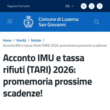
ITA
Regione Piemonte
Lingua attiva:
Comune di Luserna
San Giovanni
Home
/
Novità
/
Notizie
/
Acconto IMU e tassa rifiuti (TARI) 2026: promemoria prossime scadenze!
Acconto IMU e tassa
rifiuti (TARI) 2026:
promemoria prossime
scadenze!
Dettagli del documento