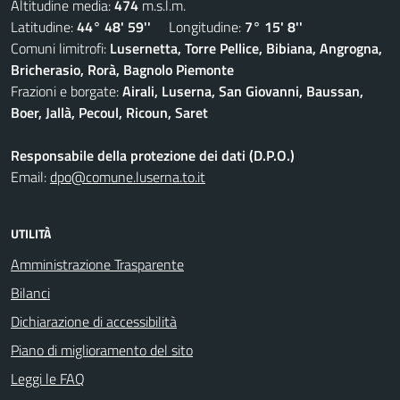
Altitudine media:
474
m.s.l.m.
Latitudine:
44° 48' 59''
Longitudine:
7° 15' 8''
Comuni limitrofi:
Lusernetta, Torre Pellice, Bibiana, Angrogna,
Bricherasio, Rorà, Bagnolo Piemonte
Frazioni e borgate:
Airali, Luserna, San Giovanni, Baussan,
Boer, Jallà, Pecoul, Ricoun, Saret
Responsabile della protezione dei dati (D.P.O.)
Email:
dpo@comune.luserna.to.it
UTILITÀ
Amministrazione Trasparente
Bilanci
Dichiarazione di accessibilità
Piano di miglioramento del sito
Leggi le FAQ