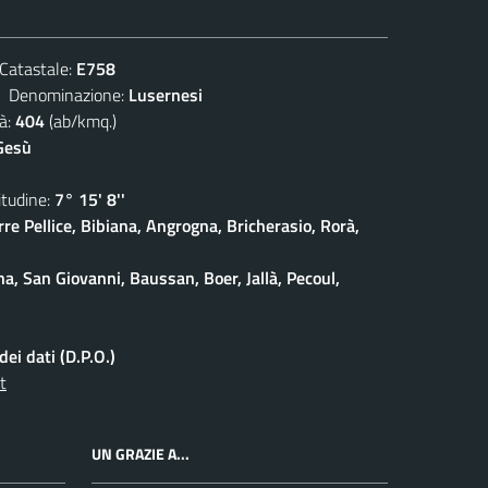
atastale:
E758
enominazione:
Lusernesi
à:
404
(ab/kmq.)
Gesù
udine:
7° 15' 8''
rre Pellice, Bibiana, Angrogna, Bricherasio, Rorà,
na, San Giovanni, Baussan, Boer, Jallà, Pecoul,
ei dati (D.P.O.)
t
UN GRAZIE A...