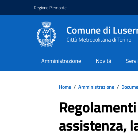
Regione Piemonte
Comune di Luser
Città Metropolitana di Torino
Amministrazione
Novità
Servi
Home
/
Amministrazione
/
Documen
Regolamenti 
assistenza, l