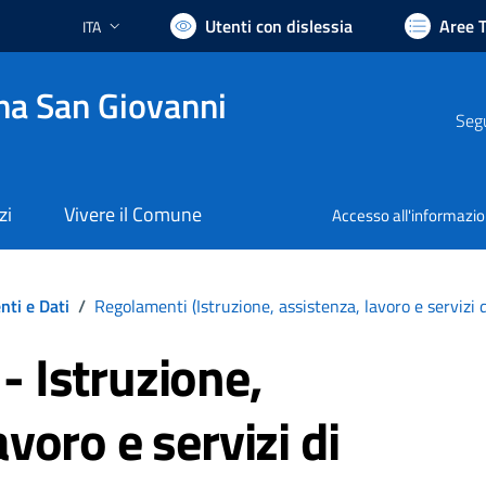
Utenti con dislessia
Aree 
ITA
Lingua attiva:
na San Giovanni
Segu
zi
Vivere il Comune
Accesso all'informazi
ti e Dati
/
Regolamenti (
Istruzione, assistenza, lavoro e servizi 
- Istruzione,
avoro e servizi di