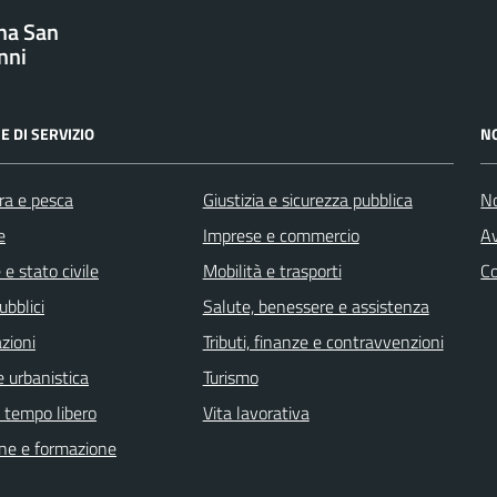
na San
nni
E DI SERVIZIO
N
ra e pesca
Giustizia e sicurezza pubblica
No
e
Imprese e commercio
Av
e stato civile
Mobilità e trasporti
C
ubblici
Salute, benessere e assistenza
zioni
Tributi, finanze e contravvenzioni
 urbanistica
Turismo
e tempo libero
Vita lavorativa
ne e formazione