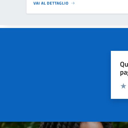
VAI AL DETTAGLIO
Qu
pa
Valut
Valu