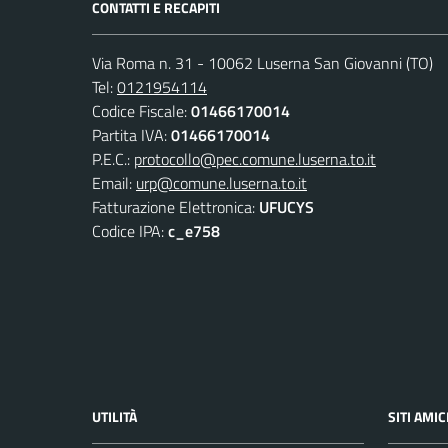
CONTATTI E RECAPITI
Via Roma n. 31 - 10062 Luserna San Giovanni (TO)
Tel:
0121954114
Codice Fiscale:
01466170014
Partita IVA:
01466170014
P.E.C.:
protocollo@pec.comune.luserna.to.it
Email:
urp@comune.luserna.to.it
Fatturazione Elettronica:
UFUCYS
Codice IPA:
c_e758
UTILITÀ
SITI AMIC