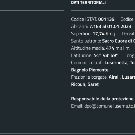
DATI TERRITORIALI
Codice ISTAT:
001139
Codice C
Abitanti:
7.163 al 01.01.2023
D
Superficie:
17,74
Kmq. Densit
Santo patrono:
Sacro Cuore di 
Altitudine media:
474
m.s.l.m.
Latitudine:
44° 48' 59''
Longit
Comuni limitrofi:
Lusernetta, To
Bagnolo Piemonte
Frazioni e borgate:
Airali, Luser
Ricoun, Saret
Responsabile della protezione d
Email:
dpo@comune.luserna.to.i
I