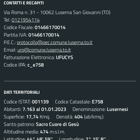
CONTATTI E RECAPITI
Via Roma n. 31 - 10062 Luserna San Giovanni (TO)
Tel:
0121954114
Codice Fiscale:
01466170014
Partita IVA:
01466170014
P.E.C.:
protocollo@pec.comune.luserna.to.it
Email:
urp@comune.luserna.to.it
Fatturazione Elettronica:
UFUCYS
Codice IPA:
c_e758
DATI TERRITORIALI
Codice ISTAT:
001139
Codice Catastale:
E758
Abitanti:
7.163 al 01.01.2023
Denominazione:
Lusernesi
Superficie:
17,74
Kmq. Densità:
404
(ab/kmq.)
Santo patrono:
Sacro Cuore di Gesù
Altitudine media:
474
m.s.l.m.
Latitudine:
44° 48' 59''
Longitudine:
7° 15' 8''