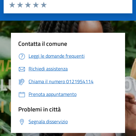
Valuta da 1 a 5 stelle la pagina
Valuta 1 stelle su 5
Valuta 2 stelle su 5
Valuta 3 stelle su 5
Valuta 4 stelle su 5
Valuta 5 stelle su 5
Contatta il comune
Leggi le domande frequenti
Richiedi assistenza
Chiama il numero 0121954114
Prenota appuntamento
Problemi in città
Segnala disservizio