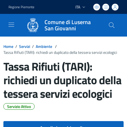
ITA
Regione Piemonte
Lingua attiva:
Comune di Luserna
San Giovanni
Home
/
Servizi
/
Ambiente
/
Tassa Rifiuti (TARI): richiedi un duplicato della tessera servizi ecologici
Tassa Rifiuti (TARI):
richiedi un duplicato della
tessera servizi ecologici
Servizio Attivo
Dettagli del documento