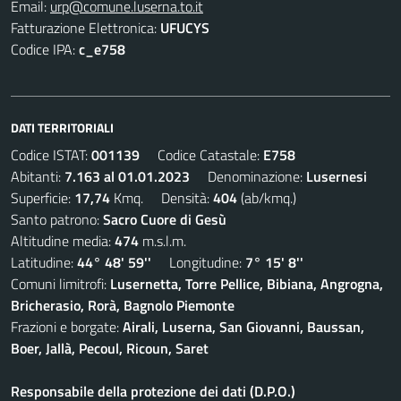
Email:
urp@comune.luserna.to.it
Fatturazione Elettronica:
UFUCYS
Codice IPA:
c_e758
DATI TERRITORIALI
Codice ISTAT:
001139
Codice Catastale:
E758
Abitanti:
7.163 al 01.01.2023
Denominazione:
Lusernesi
Superficie:
17,74
Kmq. Densità:
404
(ab/kmq.)
Santo patrono:
Sacro Cuore di Gesù
Altitudine media:
474
m.s.l.m.
Latitudine:
44° 48' 59''
Longitudine:
7° 15' 8''
Comuni limitrofi:
Lusernetta, Torre Pellice, Bibiana, Angrogna,
Bricherasio, Rorà, Bagnolo Piemonte
Frazioni e borgate:
Airali, Luserna, San Giovanni, Baussan,
Boer, Jallà, Pecoul, Ricoun, Saret
Responsabile della protezione dei dati (D.P.O.)