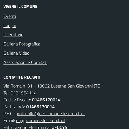
VIVERE IL COMUNE
Eventi
Luoghi
Il Territorio
Galleria Fotografica
Galleria Video
Associazioni e Comitati
CONTATTI E RECAPITI
Via Roma n. 31 - 10062 Luserna San Giovanni (TO)
Tel:
0121954114
Codice Fiscale:
01466170014
Partita IVA:
01466170014
P.E.C.:
protocollo@pec.comune.luserna.to.it
Email:
urp@comune.luserna.to.it
Fatturazione Elettronica:
UFUCYS