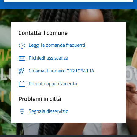
Valuta 1 stelle su 5
Valuta 2 stelle su 5
Valuta 3 stelle su 5
Valuta 4 stelle su 5
Valuta 5 stelle su 5
Contatta il comune
Leggi le domande frequenti
Richiedi assistenza
Chiama il numero 0121954114
Prenota appuntamento
Problemi in città
Segnala disservizio