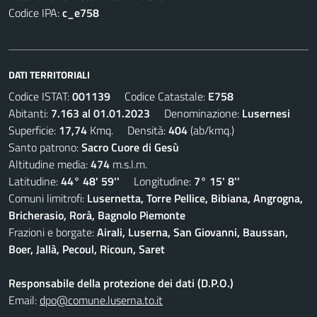
Codice IPA:
c_e758
DATI TERRITORIALI
Codice ISTAT:
001139
Codice Catastale:
E758
Abitanti:
7.163 al 01.01.2023
Denominazione:
Lusernesi
Superficie:
17,74
Kmq. Densità:
404
(ab/kmq.)
Santo patrono:
Sacro Cuore di Gesù
Altitudine media:
474
m.s.l.m.
Latitudine:
44° 48' 59''
Longitudine:
7° 15' 8''
Comuni limitrofi:
Lusernetta, Torre Pellice, Bibiana, Angrogna,
Bricherasio, Rorà, Bagnolo Piemonte
Frazioni e borgate:
Airali, Luserna, San Giovanni, Baussan,
Boer, Jallà, Pecoul, Ricoun, Saret
Responsabile della protezione dei dati (D.P.O.)
Email:
dpo@comune.luserna.to.it