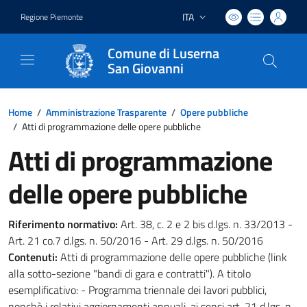
ITA
Regione Piemonte
Lingua attiva:
Comune di Luserna
San Giovanni
Home
/
Amministrazione Trasparente
/
Opere pubbliche
/
Atti di programmazione delle opere pubbliche
Atti di programmazione
delle opere pubbliche
Riferimento normativo:
Art. 38, c. 2 e 2 bis d.lgs. n. 33/2013 -
Art. 21 co.7 d.lgs. n. 50/2016 - Art. 29 d.lgs. n. 50/2016
Contenuti:
Atti di programmazione delle opere pubbliche (link
alla sotto-sezione "bandi di gara e contratti"). A titolo
esemplificativo: - Programma triennale dei lavori pubblici,
nonchè i relativi aggiornamenti annuali, ai sensi art. 21 d.lgs. n