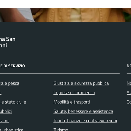
na San
nni
E DI SERVIZIO
N
ra e pesca
Giustizia e sicurezza pubblica
No
e
Imprese e commercio
Av
e stato civile
Mobilità e trasporti
C
ubblici
Salute, benessere e assistenza
zioni
Tributi, finanze e contravvenzioni
 urbanistica
Turismo