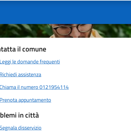
tatta il comune
Leggi le domande frequenti
Richiedi assistenza
Chiama il numero 0121954114
Prenota appuntamento
blemi in città
Segnala disservizio