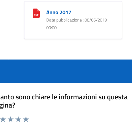
Anno 2017
Data pubblicazione : 08/05/2019
00:00
anto sono chiare le informazioni su questa
gina?
a da 1 a 5 stelle la pagina
ta 1 stelle su 5
Valuta 2 stelle su 5
Valuta 3 stelle su 5
Valuta 4 stelle su 5
Valuta 5 stelle su 5