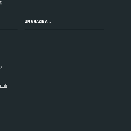
t
UN GRAZIE A...
o
nali