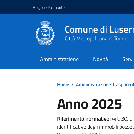
Regione Piemonte
Comune di Luser
Città Metropolitana di Torino
Amministrazione
Novità
Servi
Home
/
Amministrazione Trasparen
Anno 2025
Riferimento normativo:
Art. 30, d
identificative degli immobili posse