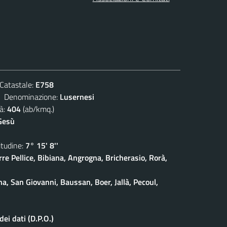
atastale:
E758
enominazione:
Lusernesi
à:
404
(ab/kmq.)
Gesù
udine:
7° 15' 8''
rre Pellice, Bibiana, Angrogna, Bricherasio, Rorà,
na, San Giovanni, Baussan, Boer, Jallà, Pecoul,
ei dati (D.P.O.)