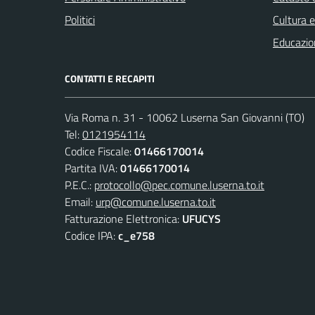
Politici
Cultura 
Educazio
CONTATTI E RECAPITI
Via Roma n. 31 - 10062 Luserna San Giovanni (TO)
Tel:
0121954114
Codice Fiscale:
01466170014
Partita IVA:
01466170014
P.E.C.:
protocollo@pec.comune.luserna.to.it
Email:
urp@comune.luserna.to.it
Fatturazione Elettronica:
UFUCYS
Codice IPA:
c_e758