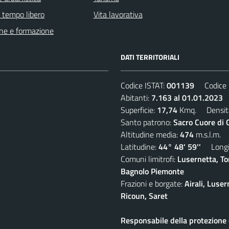
e tempo libero
Vita lavorativa
ne e formazione
DATI TERRITORIALI
Codice ISTAT:
001139
Codice C
Abitanti:
7.163 al 01.01.2023
D
Superficie:
17,74
Kmq. Densit
Santo patrono:
Sacro Cuore di 
Altitudine media:
474
m.s.l.m.
Latitudine:
44° 48' 59''
Longit
Comuni limitrofi:
Lusernetta, To
Bagnolo Piemonte
Frazioni e borgate:
Airali, Luser
Ricoun, Saret
Responsabile della protezione d