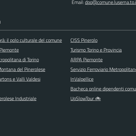
Email:
dpo@comune.luserna.to.i
I
rà: il polo culturale del comune
CISS Pinerolo
 Piemonte
Turismo Torino e Provincia
ropolitana di Torino
ARPA Piemonte
ontana del Pinerolese
Servizio Ferroviario Metropolitan
tons e Valli Valdesi
InValpellice
Bacheca online dipendenti comu
rolese Industriale
UpSlowTour 🚲