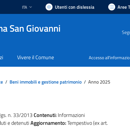
Utenti con dislessia
Aree 
ITA
Lingua attiva:
na San Giovanni
Segu
zi
Vivere il Comune
Accesso all'informazi
te
/
Beni immobili e gestione patrimonio
/
Anno 2025
.lgs. n. 33/2013
Contenuti:
Informazioni
duti e detenuti
Aggiornamento:
Tempestivo (ex art.