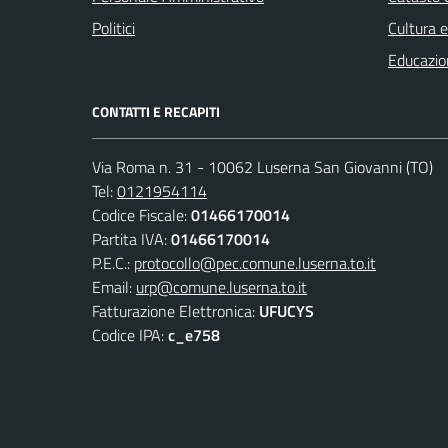
Politici
Cultura 
Educazio
CONTATTI E RECAPITI
Via Roma n. 31 - 10062 Luserna San Giovanni (TO)
Tel:
0121954114
Codice Fiscale:
01466170014
Partita IVA:
01466170014
P.E.C.:
protocollo@pec.comune.luserna.to.it
Email:
urp@comune.luserna.to.it
Fatturazione Elettronica:
UFUCYS
Codice IPA:
c_e758