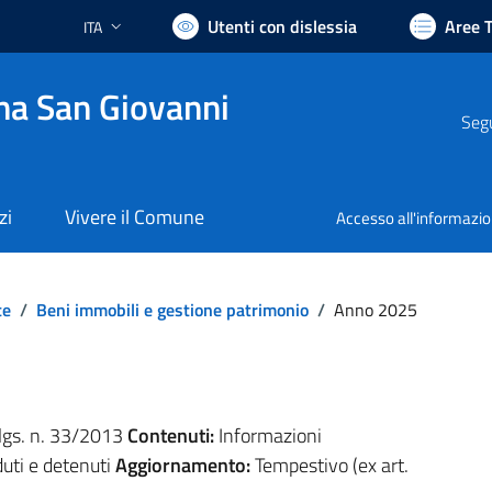
Utenti con dislessia
Aree 
ITA
Lingua attiva:
na San Giovanni
Segu
zi
Vivere il Comune
Accesso all'informazi
te
/
Beni immobili e gestione patrimonio
/
Anno 2025
.lgs. n. 33/2013
Contenuti:
Informazioni
duti e detenuti
Aggiornamento:
Tempestivo (ex art.