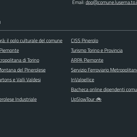
Email:
dpo@comune.luserna.to.i
I
rà: il polo culturale del comune
CISS Pinerolo
 Piemonte
Turismo Torino e Provincia
ropolitana di Torino
ARPA Piemonte
ontana del Pinerolese
Servizio Ferroviario Metropolitan
tons e Valli Valdesi
InValpellice
Bacheca online dipendenti comu
rolese Industriale
UpSlowTour 🚲