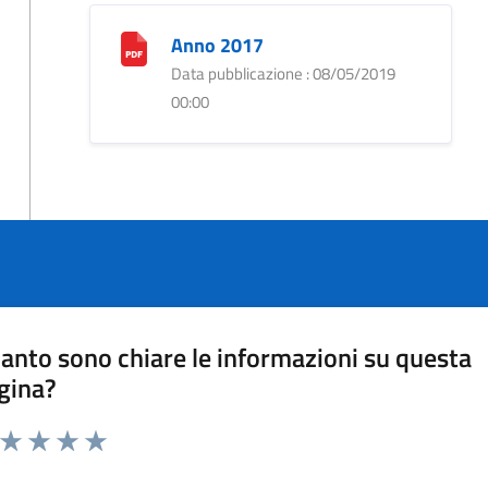
Anno 2017
Data pubblicazione : 08/05/2019
00:00
anto sono chiare le informazioni su questa
gina?
a da 1 a 5 stelle la pagina
ta 1 stelle su 5
Valuta 2 stelle su 5
Valuta 3 stelle su 5
Valuta 4 stelle su 5
Valuta 5 stelle su 5