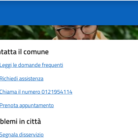
tatta il comune
Leggi le domande frequenti
Richiedi assistenza
Chiama il numero 0121954114
Prenota appuntamento
blemi in città
Segnala disservizio