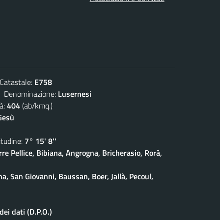
atastale:
E758
enominazione:
Lusernesi
à:
404
(ab/kmq.)
Gesù
udine:
7° 15' 8''
rre Pellice, Bibiana, Angrogna, Bricherasio, Rorà,
na, San Giovanni, Baussan, Boer, Jallà, Pecoul,
ei dati (D.P.O.)