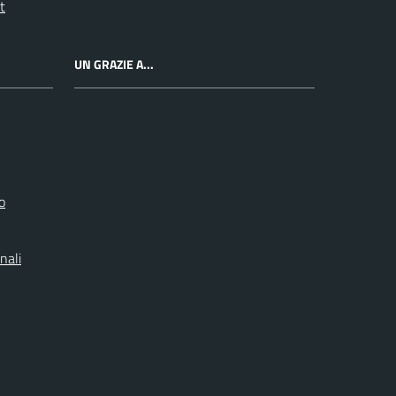
t
UN GRAZIE A...
o
nali