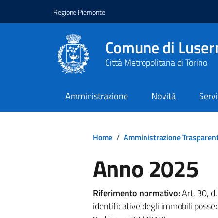
Regione Piemonte
Comune di Luser
Città Metropolitana di Torino
Amministrazione
Novità
Servi
Home
/
Amministrazione Trasparen
Anno 2025
Riferimento normativo:
Art. 30, d
identificative degli immobili posse