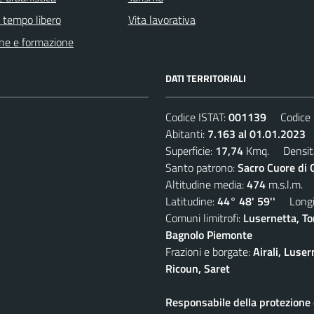
e tempo libero
Vita lavorativa
ne e formazione
DATI TERRITORIALI
Codice ISTAT:
001139
Codice C
Abitanti:
7.163 al 01.01.2023
D
Superficie:
17,74
Kmq. Densit
Santo patrono:
Sacro Cuore di 
Altitudine media:
474
m.s.l.m.
Latitudine:
44° 48' 59''
Longit
Comuni limitrofi:
Lusernetta, To
Bagnolo Piemonte
Frazioni e borgate:
Airali, Luser
Ricoun, Saret
Responsabile della protezione d