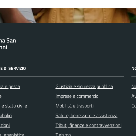
na San
nni
E DI SERVIZIO
N
ra e pesca
Giustizia e sicurezza pubblica
No
e
Imprese e commercio
Av
e stato civile
Mobilità e trasporti
C
ubblici
Salute, benessere e assistenza
zioni
Tributi, finanze e contravvenzioni
 urbanistica
Turismo