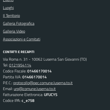
Luoghi
Il Territorio
Galleria Fotografica
Galleria Video
Associazioni e Comitati
CONTATTI E RECAPITI
Via Roma n. 31 - 10062 Luserna San Giovanni (TO)
Tel:
0121954114
Codice Fiscale:
01466170014
Partita IVA:
01466170014
P.E.C.:
protocollo@pec.comune.luserna.to.it
Email:
urp@comune.luserna.to.it
Fatturazione Elettronica:
UFUCYS
Codice IPA:
c_e758