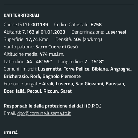
DATI TERRITORIALI
Codice ISTAT:
001139
Codice Catastale:
E758
Abitanti:
7.163 al 01.01.2023
Denominazione:
Lusernesi
Superficie:
17,74
Kmq. Densità:
404
(ab/kmq.)
Santo patrono:
Sacro Cuore di Gesù
Altitudine media:
474
m.s.l.m.
Latitudine:
44° 48' 59''
Longitudine:
7° 15' 8''
Comuni limitrofi:
Lusernetta, Torre Pellice, Bibiana, Angrogna,
Bricherasio, Rorà, Bagnolo Piemonte
Frazioni e borgate:
Airali, Luserna, San Giovanni, Baussan,
Boer, Jallà, Pecoul, Ricoun, Saret
Responsabile della protezione dei dati (D.P.O.)
Email:
dpo@comune.luserna.to.it
UTILITÀ