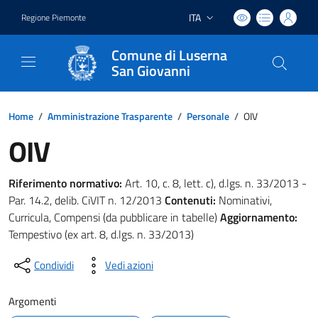
ITA
Regione Piemonte
Lingua attiva:
Comune di Luserna
San Giovanni
Home
/
Amministrazione Trasparente
/
Personale
/
OIV
OIV
Riferimento normativo:
Art. 10, c. 8, lett. c), d.lgs. n. 33/2013 -
Par. 14.2, delib. CiVIT n. 12/2013
Contenuti:
Nominativi,
Curricula, Compensi (da pubblicare in tabelle)
Aggiornamento:
Tempestivo (ex art. 8, d.lgs. n. 33/2013)
Condividi
Vedi azioni
Argomenti