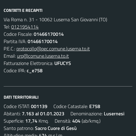
CONTATTI E RECAPITI
Via Roma n. 31 - 10062 Luserna San Giovanni (TO)
Tel:
0121954114
Codice Fiscale:
01466170014
Partita IVA:
01466170014
P.E.C.:
protocollo@pec.comune.luserna.to.it
Email:
urp@comune.luserna.to.it
Fatturazione Elettronica:
UFUCYS
Codice IPA:
c_e758
DATI TERRITORIALI
Codice ISTAT:
001139
Codice Catastale:
E758
Abitanti:
7.163 al 01.01.2023
Denominazione:
Lusernesi
Superficie:
17,74
Kmq. Densità:
404
(ab/kmq.)
Santo patrono:
Sacro Cuore di Gesù
Altitudine media:
474
m.s.l.m.