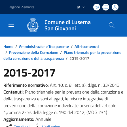
ITA
Regione Piemonte
Lingua attiva:
Comune di Luserna
San Giovanni
Home
/
Amministrazione Trasparente
/
Altri contenuti
/
Prevenzione della Corruzione
/
Piano triennale per la prevenzione
della corruzione e della trasparenza
/
2015-2017
2015-2017
Riferimento normativo:
Art. 10, c. 8, lett. a), d.lgs. n. 33/2013
Contenuti:
Piano triennale per la prevenzione della corruzione e
della trasparenza e suoi allegati, le misure integrative di
prevenzione della corruzione individuate ai sensi dell’articolo
1,comma 2-bis della legge n. 190 del 2012, (MOG 231)
Aggiornamento:
Annuale
Condividi
Vedi azioni