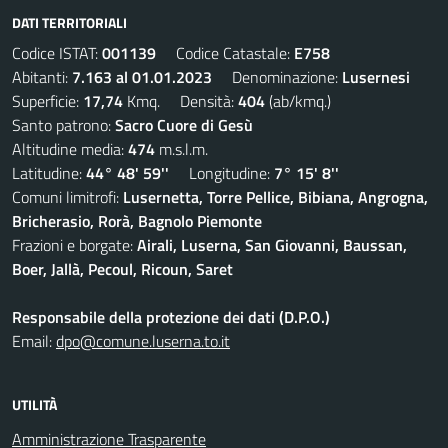
DATI TERRITORIALI
Codice ISTAT:
001139
Codice Catastale:
E758
Abitanti:
7.163 al 01.01.2023
Denominazione:
Lusernesi
Superficie:
17,74
Kmq. Densità:
404
(ab/kmq.)
Santo patrono:
Sacro Cuore di Gesù
Altitudine media:
474
m.s.l.m.
Latitudine:
44° 48' 59''
Longitudine:
7° 15' 8''
Comuni limitrofi:
Lusernetta, Torre Pellice, Bibiana, Angrogna,
Bricherasio, Rorà, Bagnolo Piemonte
Frazioni e borgate:
Airali, Luserna, San Giovanni, Baussan,
Boer, Jallà, Pecoul, Ricoun, Saret
Responsabile della protezione dei dati (D.P.O.)
Email:
dpo@comune.luserna.to.it
UTILITÀ
Amministrazione Trasparente