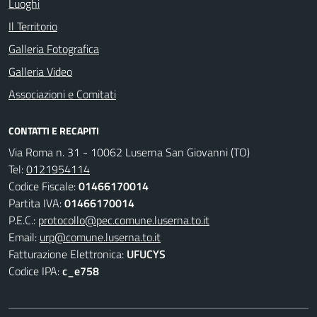
Luoghi
Il Territorio
Galleria Fotografica
Galleria Video
Associazioni e Comitati
CONTATTI E RECAPITI
Via Roma n. 31 - 10062 Luserna San Giovanni (TO)
Tel:
0121954114
Codice Fiscale:
01466170014
Partita IVA:
01466170014
P.E.C.:
protocollo@pec.comune.luserna.to.it
Email:
urp@comune.luserna.to.it
Fatturazione Elettronica:
UFUCYS
Codice IPA:
c_e758