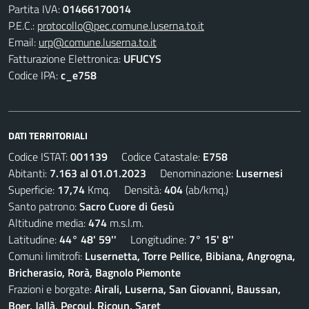
Partita IVA:
01466170014
P.E.C.:
protocollo@pec.comune.luserna.to.it
Email:
urp@comune.luserna.to.it
Fatturazione Elettronica:
UFUCYS
Codice IPA:
c_e758
DATI TERRITORIALI
Codice ISTAT:
001139
Codice Catastale:
E758
Abitanti:
7.163 al 01.01.2023
Denominazione:
Lusernesi
Superficie:
17,74
Kmq. Densità:
404
(ab/kmq.)
Santo patrono:
Sacro Cuore di Gesù
Altitudine media:
474
m.s.l.m.
Latitudine:
44° 48' 59''
Longitudine:
7° 15' 8''
Comuni limitrofi:
Lusernetta, Torre Pellice, Bibiana, Angrogna,
Bricherasio, Rorà, Bagnolo Piemonte
Frazioni e borgate:
Airali, Luserna, San Giovanni, Baussan,
Boer, Jallà, Pecoul, Ricoun, Saret