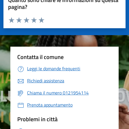
pagina?
Valuta da 1 a 5 stelle la pagina
Valuta 1 stelle su 5
Valuta 2 stelle su 5
Valuta 3 stelle su 5
Valuta 4 stelle su 5
Valuta 5 stelle su 5
Contatta il comune
Leggi le domande frequenti
Richiedi assistenza
Chiama il numero 0121954114
Prenota appuntamento
Problemi in città