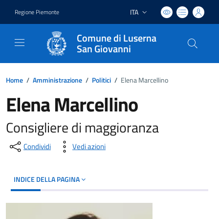
ITA
Regione Piemonte
Lingua attiva:
Comune di Luserna
San Giovanni
Home
/
Amministrazione
/
Politici
/
Elena Marcellino
Elena Marcellino
Consigliere di maggioranza
Condividi
Vedi azioni
INDICE DELLA PAGINA