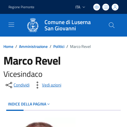
ITA
Regione Piemonte
Lingua attiva:
Comune di Luserna
San Giovanni
Home
/
Amministrazione
/
Politici
/
Marco Revel
Marco Revel
Vicesindaco
Condividi
Vedi azioni
INDICE DELLA PAGINA