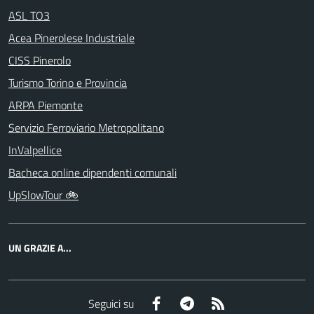
ASL TO3
Acea Pinerolese Industriale
CISS Pinerolo
Turismo Torino e Provincia
ARPA Piemonte
Servizio Ferroviario Metropolitano
InValpellice
Bacheca online dipendenti comunali
UpSlowTour 🚲
UN GRAZIE A...
Facebook
Telegram
RSS
Seguici su