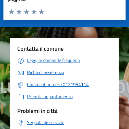
Valuta da 1 a 5 stelle la pagina
Valuta 1 stelle su 5
Valuta 2 stelle su 5
Valuta 3 stelle su 5
Valuta 4 stelle su 5
Valuta 5 stelle su 5
Contatta il comune
Leggi le domande frequenti
Richiedi assistenza
Chiama il numero 0121954114
Prenota appuntamento
Problemi in città
Segnala disservizio