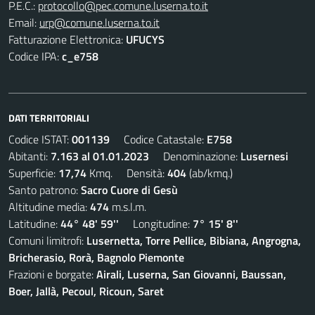
P.E.C.:
protocollo@pec.comune.luserna.to.it
Email:
urp@comune.luserna.to.it
Fatturazione Elettronica:
UFUCYS
Codice IPA:
c_e758
DATI TERRITORIALI
Codice ISTAT:
001139
Codice Catastale:
E758
Abitanti:
7.163 al 01.01.2023
Denominazione:
Lusernesi
Superficie:
17,74
Kmq. Densità:
404
(ab/kmq.)
Santo patrono:
Sacro Cuore di Gesù
Altitudine media:
474
m.s.l.m.
Latitudine:
44° 48' 59''
Longitudine:
7° 15' 8''
Comuni limitrofi:
Lusernetta, Torre Pellice, Bibiana, Angrogna,
Bricherasio, Rorà, Bagnolo Piemonte
Frazioni e borgate:
Airali, Luserna, San Giovanni, Baussan,
Boer, Jallà, Pecoul, Ricoun, Saret