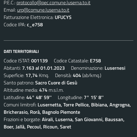
P.E.C.:
protocollo@pec.comune.luserna.to.it
Email:
urp@comune.luserna.to.it
Fatturazione Elettronica:
UFUCYS
Codice IPA:
c_e758
DATI TERRITORIALI
Codice ISTAT:
001139
Codice Catastale:
E758
Abitanti:
7.163 al 01.01.2023
Denominazione:
Lusernesi
Superficie:
17,74
Kmq. Densità:
404
(ab/kmq.)
Santo patrono:
Sacro Cuore di Gesù
Altitudine media:
474
m.s.l.m.
Latitudine:
44° 48' 59''
Longitudine:
7° 15' 8''
Comuni limitrofi:
Lusernetta, Torre Pellice, Bibiana, Angrogna,
Bricherasio, Rorà, Bagnolo Piemonte
Frazioni e borgate:
Airali, Luserna, San Giovanni, Baussan,
Boer, Jallà, Pecoul, Ricoun, Saret