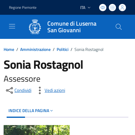
ITA
Regione Piemonte
Lingua attiva:
Comune di Luserna
San Giovanni
Home
/
Amministrazione
/
Politici
/
Sonia Rostagnol
Sonia Rostagnol
Assessore
Condividi
Vedi azioni
INDICE DELLA PAGINA