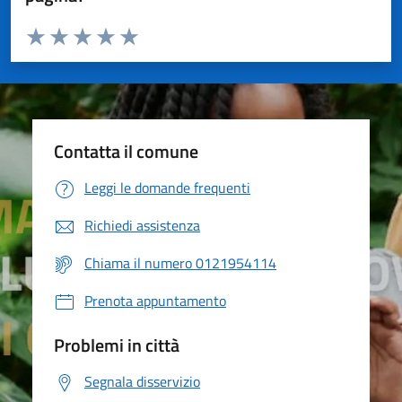
Valuta da 1 a 5 stelle la pagina
Valuta 1 stelle su 5
Valuta 2 stelle su 5
Valuta 3 stelle su 5
Valuta 4 stelle su 5
Valuta 5 stelle su 5
Contatta il comune
Leggi le domande frequenti
Richiedi assistenza
Chiama il numero 0121954114
Prenota appuntamento
Problemi in città
Segnala disservizio