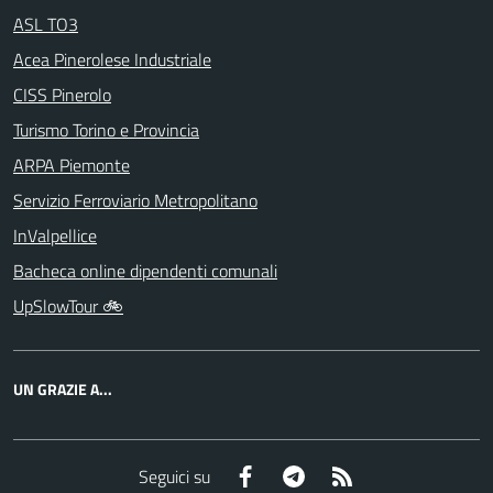
ASL TO3
Acea Pinerolese Industriale
CISS Pinerolo
Turismo Torino e Provincia
ARPA Piemonte
Servizio Ferroviario Metropolitano
InValpellice
Bacheca online dipendenti comunali
UpSlowTour 🚲
UN GRAZIE A...
Facebook
Telegram
RSS
Seguici su