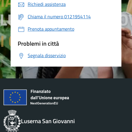
Richiedi assistenza
Chiama il numero 0121954114
Prenota appuntamento
Problemi in città
Segnala disservizio
Luserna San Giovanni