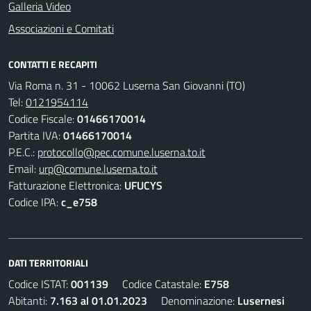
Galleria Video
Associazioni e Comitati
CONTATTI E RECAPITI
Via Roma n. 31 - 10062 Luserna San Giovanni (TO)
Tel:
0121954114
Codice Fiscale:
01466170014
Partita IVA:
01466170014
P.E.C.:
protocollo@pec.comune.luserna.to.it
Email:
urp@comune.luserna.to.it
Fatturazione Elettronica:
UFUCYS
Codice IPA:
c_e758
DATI TERRITORIALI
Codice ISTAT:
001139
Codice Catastale:
E758
Abitanti:
7.163 al 01.01.2023
Denominazione:
Lusernesi