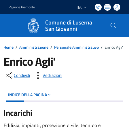
ITA
Regione Piemonte
Lingua attiva:
Comune di Luserna
San Giovanni
Home
/
Amministrazione
/
Personale Amministrativo
/
Enrico Agli'
Enrico Agli'
Condividi
Vedi azioni
INDICE DELLA PAGINA
Incarichi
Edilizia, impianti, protezione civile, tecnico e