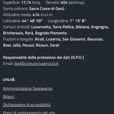
Superficie:
17,74
Kmq. Densità:
404
(ab/kmq.)
Santo patrono:
Sacro Cuore di Gesù
Altitudine media:
474
m.s.l.m.
Latitudine:
44° 48' 59''
Longitudine:
7° 15' 8''
Comuni limitrofi:
Lusernetta, Torre Pellice, Bibiana, Angrogna,
Bricherasio, Rorà, Bagnolo Piemonte
Frazioni e borgate:
Airali, Luserna, San Giovanni, Baussan,
Boer, Jallà, Pecoul, Ricoun, Saret
Responsabile della protezione dei dati (D.P.O.)
Email:
dpo@comune.luserna.to.it
UTILITÀ
Amministrazione Trasparente
Bilanci
Dichiarazione di accessibilità
Piano di miglioramento del sito