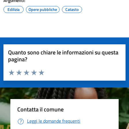
Argomenti:
Edilizia
Opere pubbliche
Catasto
Quanto sono chiare le informazioni su questa
pagina?
Valuta da 1 a 5 stelle la pagina
Valuta 1 stelle su 5
Valuta 2 stelle su 5
Valuta 3 stelle su 5
Valuta 4 stelle su 5
Valuta 5 stelle su 5
Contatta il comune
Leggi le domande frequenti