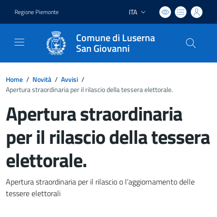
ITA
Regione Piemonte
Lingua attiva:
Comune di Luserna
San Giovanni
Home
/
Novità
/
Avvisi
/
Apertura straordinaria per il rilascio della tessera elettorale.
Apertura straordinaria
per il rilascio della tessera
elettorale.
Dettagli del documento
Apertura straordinaria per il rilascio o l’aggiornamento delle
tessere elettorali