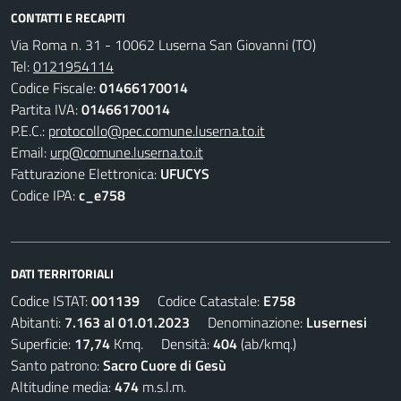
CONTATTI E RECAPITI
Via Roma n. 31 - 10062 Luserna San Giovanni (TO)
Tel:
0121954114
Codice Fiscale:
01466170014
Partita IVA:
01466170014
P.E.C.:
protocollo@pec.comune.luserna.to.it
Email:
urp@comune.luserna.to.it
Fatturazione Elettronica:
UFUCYS
Codice IPA:
c_e758
DATI TERRITORIALI
Codice ISTAT:
001139
Codice Catastale:
E758
Abitanti:
7.163 al 01.01.2023
Denominazione:
Lusernesi
Superficie:
17,74
Kmq. Densità:
404
(ab/kmq.)
Santo patrono:
Sacro Cuore di Gesù
Altitudine media:
474
m.s.l.m.