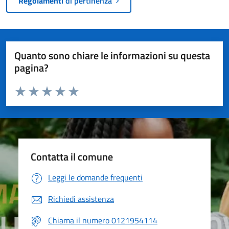
Regolamenti
di pertinenza
Quanto sono chiare le informazioni su questa
pagina?
Valuta da 1 a 5 stelle la pagina
Valuta 1 stelle su 5
Valuta 2 stelle su 5
Valuta 3 stelle su 5
Valuta 4 stelle su 5
Valuta 5 stelle su 5
Contatta il comune
Leggi le domande frequenti
Richiedi assistenza
Chiama il numero 0121954114