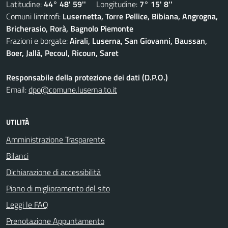
Latitudine:
44° 48' 59''
Longitudine:
7° 15' 8''
Comuni limitrofi:
Lusernetta, Torre Pellice, Bibiana, Angrogna,
Bricherasio, Rorà, Bagnolo Piemonte
Frazioni e borgate:
Airali, Luserna, San Giovanni, Baussan,
Boer, Jallà, Pecoul, Ricoun, Saret
Responsabile della protezione dei dati (D.P.O.)
Email:
dpo@comune.luserna.to.it
UTILITÀ
Amministrazione Trasparente
Bilanci
Dichiarazione di accessibilità
Piano di miglioramento del sito
Leggi le FAQ
Prenotazione Appuntamento