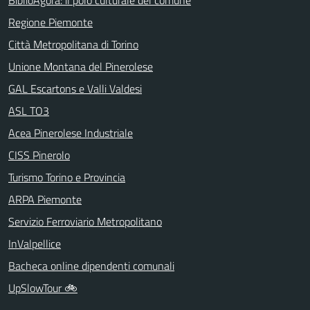
BiblioAgorà: il polo culturale del comune
Regione Piemonte
Città Metropolitana di Torino
Unione Montana del Pinerolese
GAL Escartons e Valli Valdesi
ASL TO3
Acea Pinerolese Industriale
CISS Pinerolo
Turismo Torino e Provincia
ARPA Piemonte
Servizio Ferroviario Metropolitano
InValpellice
Bacheca online dipendenti comunali
UpSlowTour 🚲