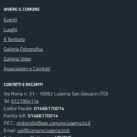
VIVERE IL COMUNE
Eventi
Luoghi
Il Territorio
Galleria Fotografica
Galleria Video
Associazioni e Comitati
CONTATTI E RECAPITI
Via Roma n. 31 - 10062 Luserna San Giovanni (TO)
Tel:
0121954114
Codice Fiscale:
01466170014
Partita IVA:
01466170014
P.E.C.:
protocollo@pec.comune.luserna.to.it
Email:
urp@comune.luserna.to.it