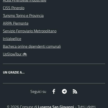
Acea Pinerolese Industriale
CISS Pinerolo
Turismo Torino e Provincia
ARPA Piemonte
Servizio Ferroviario Metropolitano
InValpellice
Bacheca online dipendenti comunali
UpSlowTour 🚲
UN GRAZIE A...
Facebook
Telegram
RSS
Seguici su
©
2026
Comune di
Luserna San Giovanni
- Tutti i diritti