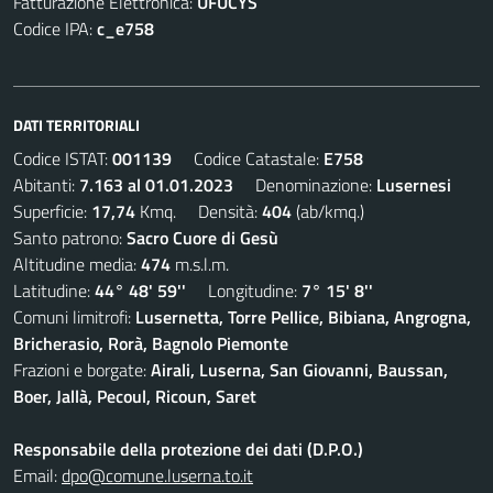
Fatturazione Elettronica:
UFUCYS
Codice IPA:
c_e758
DATI TERRITORIALI
Codice ISTAT:
001139
Codice Catastale:
E758
Abitanti:
7.163 al 01.01.2023
Denominazione:
Lusernesi
Superficie:
17,74
Kmq. Densità:
404
(ab/kmq.)
Santo patrono:
Sacro Cuore di Gesù
Altitudine media:
474
m.s.l.m.
Latitudine:
44° 48' 59''
Longitudine:
7° 15' 8''
Comuni limitrofi:
Lusernetta, Torre Pellice, Bibiana, Angrogna,
Bricherasio, Rorà, Bagnolo Piemonte
Frazioni e borgate:
Airali, Luserna, San Giovanni, Baussan,
Boer, Jallà, Pecoul, Ricoun, Saret
Responsabile della protezione dei dati (D.P.O.)
Email:
dpo@comune.luserna.to.it