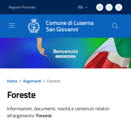
ITA
Regione Piemonte
Lingua attiva:
Comune di Luserna
San Giovanni
Home
/
Argomenti
/
Foreste
Foreste
Dettagli argomento
Informazioni, documenti, novità e contenuti relativi
all'argomento '
Foreste
'