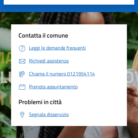
Valuta 1 stelle su 5
Valuta 2 stelle su 5
Valuta 3 stelle su 5
Valuta 4 stelle su 5
Valuta 5 stelle su 5
Contatta il comune
Leggi le domande frequenti
Richiedi assistenza
Chiama il numero 0121954114
Prenota appuntamento
Problemi in città
Segnala disservizio